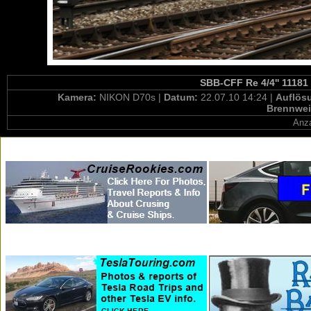
SBB-CFF Re 4/4'' 11181 
Kamera:
NIKON D70s |
Datum:
22.07.10 14:24 |
Auflös
Brennwei
Anza