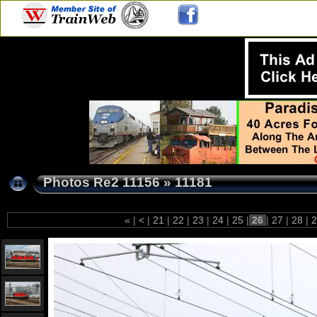
Photos Re2 11156
»
11181
«
|
<
|
21
|
22
|
23
|
24
|
25
|
26
|
27
|
28
|
2