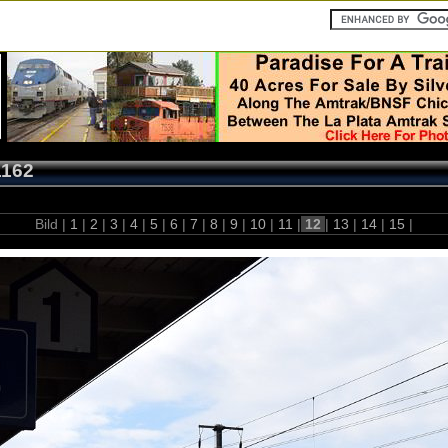
1162
Bild |
1
|
2
|
3
|
4
|
5
|
6
|
7
|
8
|
9
|
10
|
11
|
12
|
13
|
14
|
15
|