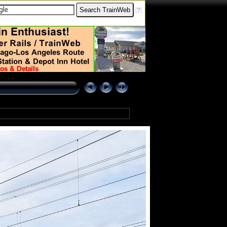
[
?
]