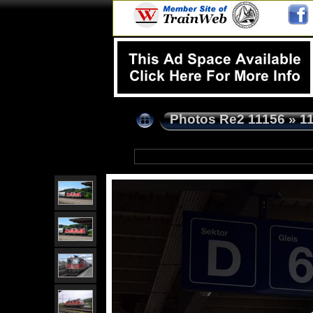
Photos Re2 11156
»
1