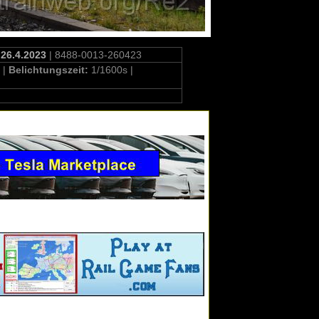
 26.4.2023
| 8488-0013-260423
 |
Belichtungszeit:
1/1600s |