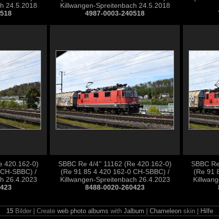
ch 24.5.2018
Killwangen-Spreitenbach 24.5.2018
0518
4987-0003-240518
e 420.162-0)
SBBC Re 4/4'' 11162 (Re 420.162-0)
SBBC Re 
 CH-SBBC) /
(Re 91 85 4 420 162-0 CH-SBBC) /
(Re 91 
ch 26.4.2023
Killwangen-Spreitenbach 26.4.2023
Killwan
0423
8488-0020-260423
15
Bilder | Create
web photo albums
with
Jalbum
|
Chameleon
skin |
Hilfe