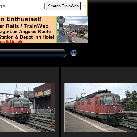
[
?
]