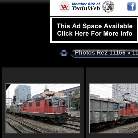
Photos Re2 11156
» 1