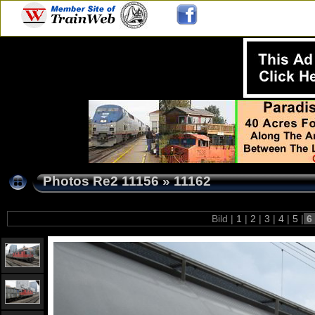
Photos Re2 11156
»
11162
Bild |
1
|
2
|
3
|
4
|
5
|
6