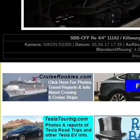
SBB-CFF Re 4/4'' 11162 / Killwa
Kamera:
NIKON D3300 |
Datum:
05.04.17 17:39 |
Auflö
Blendenöffnung:
4.0
Anza