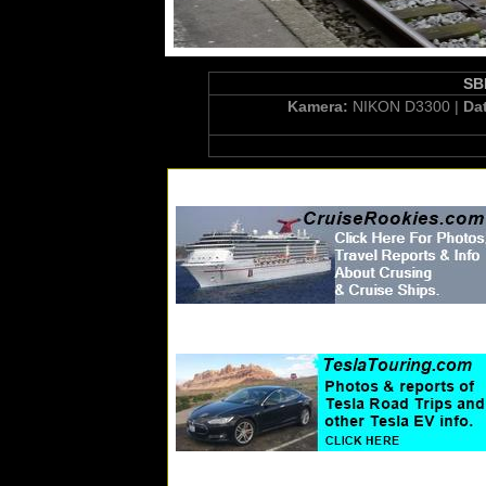
SBB
Kamera:
NIKON D3300 |
Da