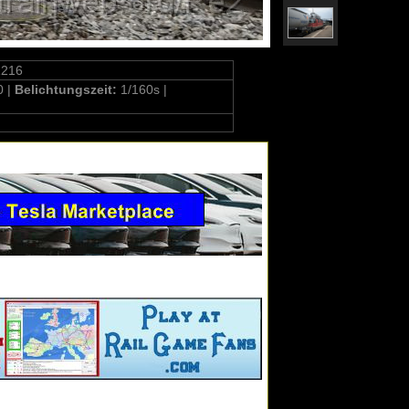
1216
0 |
Belichtungszeit:
1/160s |