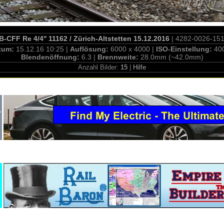
-CFF Re 4/4'' 11162 / Zürich-Altstetten 15.12.2016
| 4282-0026-15
tum:
15.12.16 10:25 |
Auflösung:
6000 x 4000 |
ISO-Einstellung:
40
Blendenöffnung:
6.3 |
Brennweite:
28.0mm (~42.0mm)
Anzahl Bilder:
15
|
Hilfe