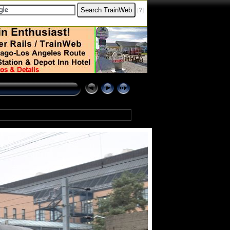
[
?
]