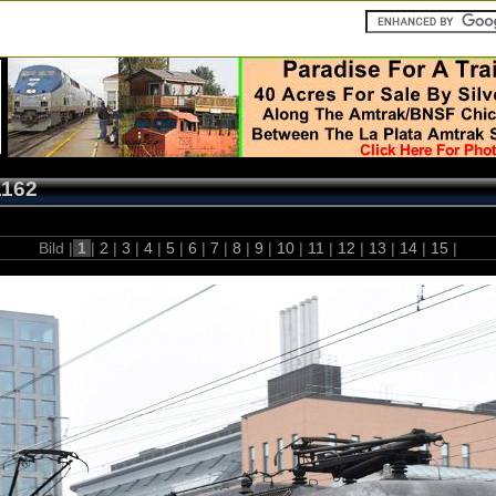
1162
Bild |
1
|
2
|
3
|
4
|
5
|
6
|
7
|
8
|
9
|
10
|
11
|
12
|
13
|
14
|
15
|