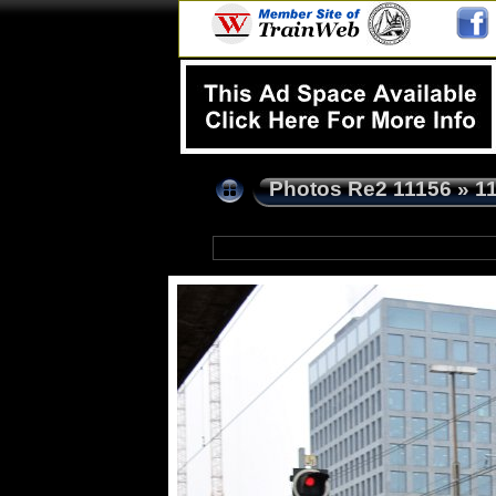
Photos Re2 11156
»
1