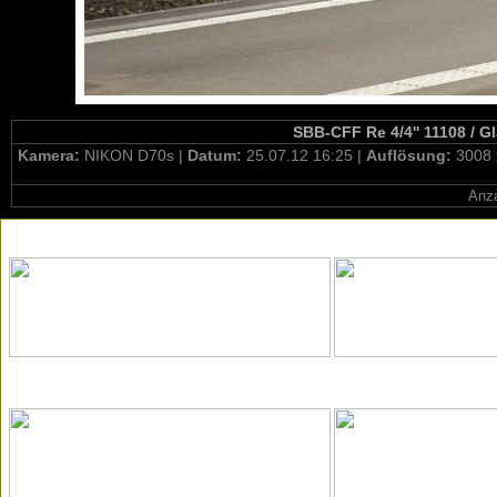
SBB-CFF Re 4/4'' 11108 / G
Kamera:
NIKON D70s |
Datum:
25.07.12 16:25 |
Auflösung:
3008 
Anza