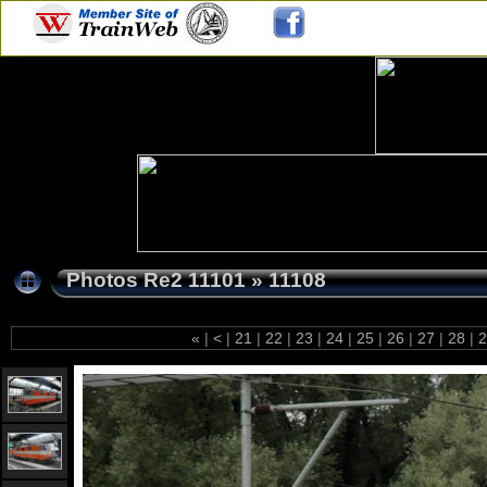
Photos Re2 11101
»
11108
«
|
<
|
21
|
22
|
23
|
24
|
25
|
26
|
27
|
28
|
2