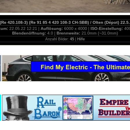
(Re 420.108-3) (Re 91 85 4 420 108-3 CH-SBB) / Olten (Dépot) 22.5
tum:
22.05.22 12:21 |
Auflösung:
6000 x 4000 |
ISO-Einstellung:
40
Blendenöffnung:
4.0 |
Brennweite:
21.0mm (~31.0mm)
Anzahl Bilder:
45
|
Hilfe