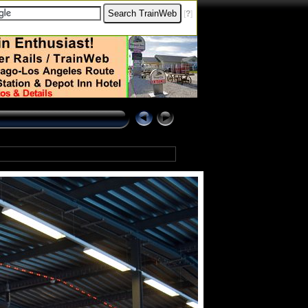
[
?
]