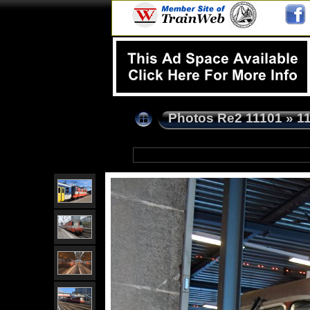
Photos Re2 11101
»
1