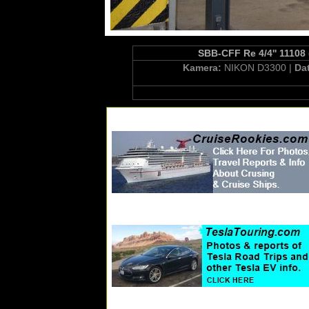
SBB-CFF Re 4/4'' 11108 
Kamera:
NIKON D3300 |
Da