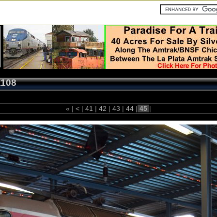
1108
«
|
<
|
41
|
42
|
43
|
44
|
45
|