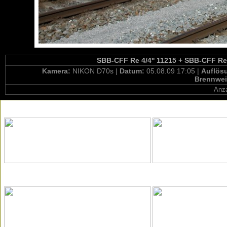
SBB-CFF Re 4/4'' 11215 + SBB-CFF Re 4
Kamera:
NIKON D70s |
Datum:
05.08.09 17:05 |
Auflös
Brennwei
Anza