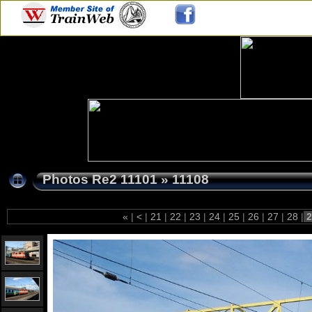
Photos Re2 11101
»
11108
«
|
<
|
21
|
22
|
23
|
24
|
25
|
26
|
27
|
28
|
2