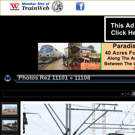
Photos Re2 11101
»
11108
«
|
<
|