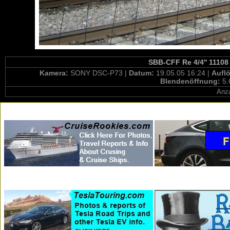
SBB-CFF Re 4/4'' 11108 
Kamera:
SONY DSC-P73 |
Datum:
19.05.05 16:24 |
Aufl
Blendenöffnung:
5.
Anza