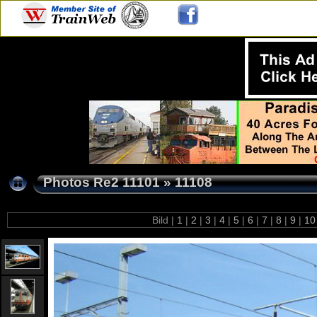
Photos Re2 11101
»
11108
Bild |
1
|
2
|
3
|
4
|
5
|
6
|
7
|
8
|
9
|
1