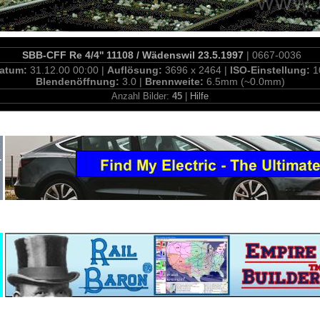
SBB-CFF Re 4/4'' 11108 / Wädenswil 23.5.1997
| 0667-0036
atum:
31.12.00 00:00 |
Auflösung:
3696 x 2464 |
ISO-Einstellung:
1
Blendenöffnung:
3.0 |
Brennweite:
6.5mm (~0.0mm)
Anzahl Bilder:
45
|
Hilfe