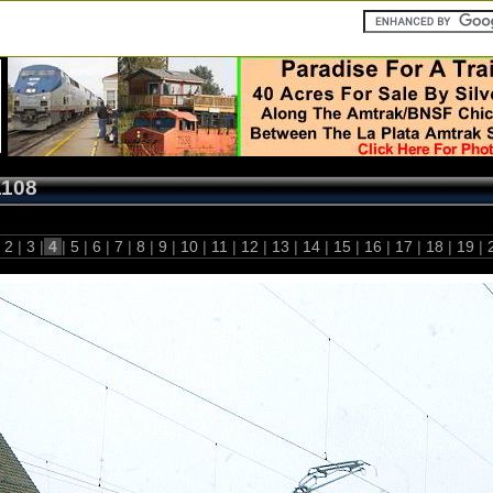
1108
2
|
3
|
4
|
5
|
6
|
7
|
8
|
9
|
10
|
11
|
12
|
13
|
14
|
15
|
16
|
17
|
18
|
19
|