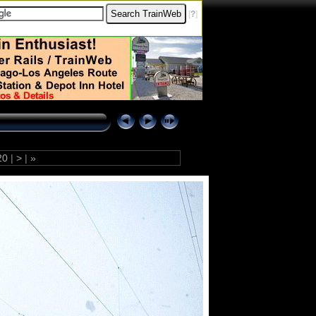
[
?
]
20
|
>
|
»