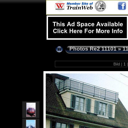
Photos Re2 11101
»
1
Bild |
1
|