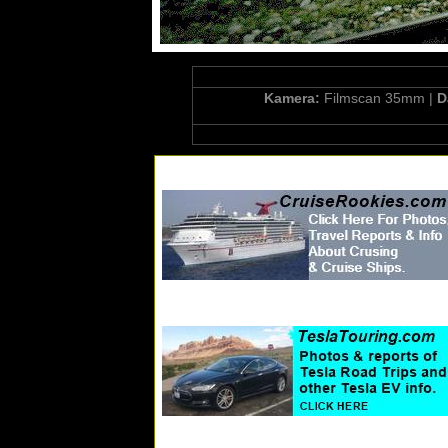
Kamera:
Filmscan 35mm |
D