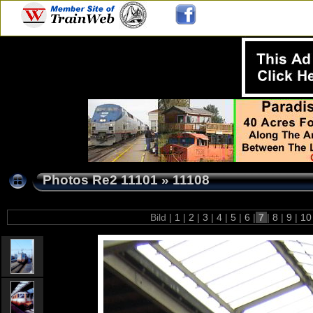
Photos Re2 11101
»
11108
Bild |
1
|
2
|
3
|
4
|
5
|
6
|
7
|
8
|
9
|
1