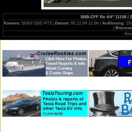
SBB-CFF Re 4/4'' 11108 / 
Kamera:
SONY DSC-P73 |
Datum:
05.12.04 11:56 |
Auflösung:
15
|
Brennwe
Anza