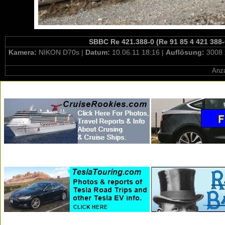
SBBC Re 421.388-0 (Re 91 85 4 421 388-
Kamera:
NIKON D70s |
Datum:
10.06.11 18:16 |
Auflösung:
3008 
Anza