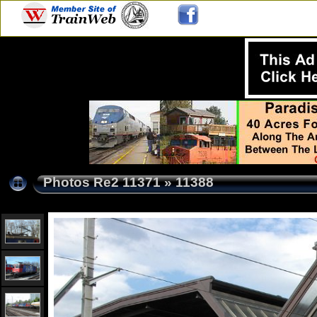
Photos Re2 11371
»
11388