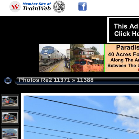
Photos Re2 11371
»
11388