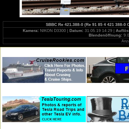
SBBC Re 421.388-0 (Re 91 85 4 421 388-0 C
Kamera:
NIKON D3300 |
Datum:
31.05.19 14:29 |
Auflö
Blendenöffnung:
9.0
Anza