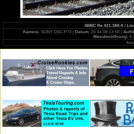
SBBC Re 421.388-0 / Lin
Kamera:
SONY DSC-P73 |
Datum:
20.04.08 13:50 |
Aufl
Blendenöffnung:
6.
Anza