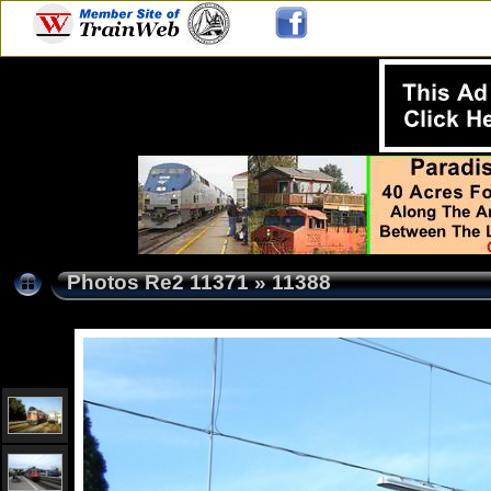
Photos Re2 11371
»
11388