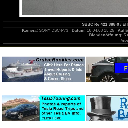
SBBC Re 421.388-0 / Eff
Kamera:
SONY DSC-P73 |
Datum:
18.04.08 15:25 |
Aufl
Blendenöffnung:
5.
Anza