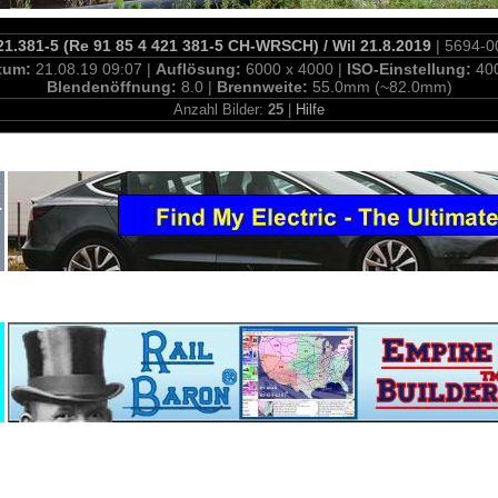
1.381-5 (Re 91 85 4 421 381-5 CH-WRSCH) / Wil 21.8.2019
| 5694-0
tum:
21.08.19 09:07 |
Auflösung:
6000 x 4000 |
ISO-Einstellung:
40
Blendenöffnung:
8.0 |
Brennweite:
55.0mm (~82.0mm)
Anzahl Bilder:
25
|
Hilfe