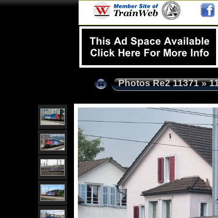
Photos Re2 11371
»
1