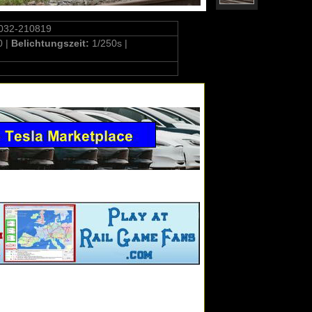
032-210819
0 |
Belichtungszeit:
1/250s |