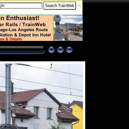
[
?
]