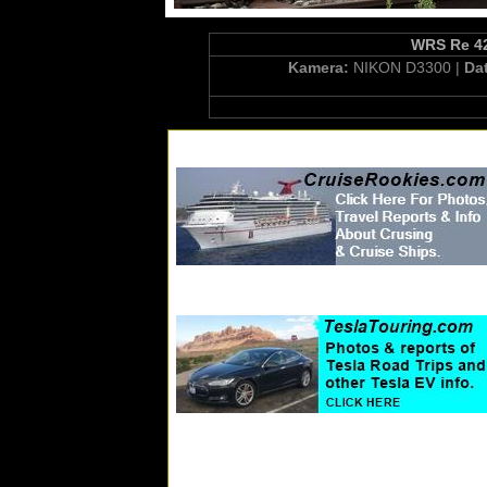
WRS Re 42
Kamera:
NIKON D3300 |
Da