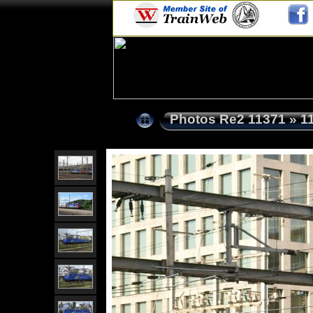
Photos Re2 11371
»
1