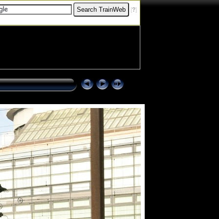
[
?
]