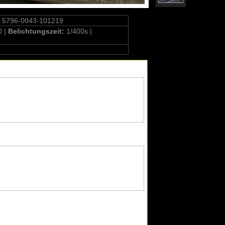
 5796-0043-101219
0 |
Belichtungszeit:
1/400s |