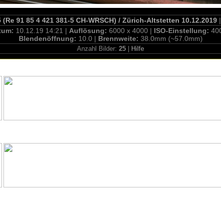
(Re 91 85 4 421 381-5 CH-WRSCH) / Zürich-Altstetten 10.12.2019
|
tum:
10.12.19 14:21 |
Auflösung:
6000 x 4000 |
ISO-Einstellung:
40
Blendenöffnung:
10.0 |
Brennweite:
38.0mm (~57.0mm)
Anzahl Bilder:
25
|
Hilfe