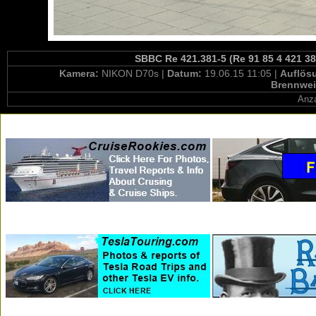
SBBC Re 421.381-5 (Re 91 85 4 421 38
Kamera:
NIKON D70s |
Datum:
19.06.15 11:05 |
Auflös
Brennwei
Anza