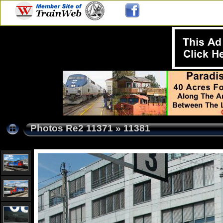
Photos Re2 11371
»
11381