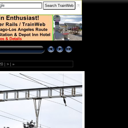
[
?
]
20
|
>
|
»