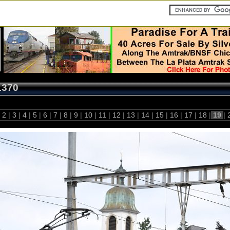
1370
2
|
3
|
4
|
5
|
6
|
7
|
8
|
9
|
10
|
11
|
12
|
13
|
14
|
15
|
16
|
17
|
18
|
19
|