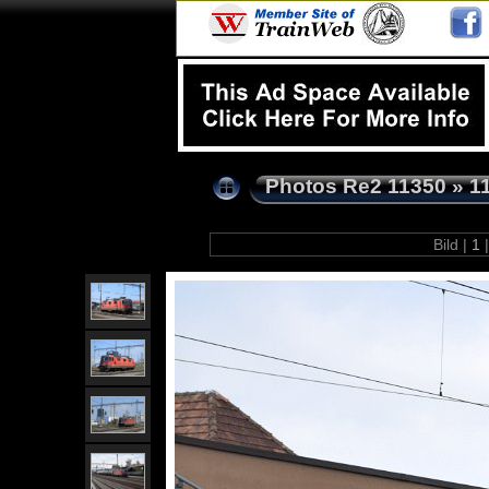
Photos Re2 11350
»
1
Bild |
1
|