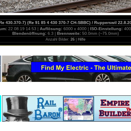
(Re 430.370-7) (Re 91 85 4 430 370-7 CH-SBBC) / Rupperswil 22.8.2
tum:
22.08.19 14:53 |
Auflösung:
6000 x 4000 |
ISO-Einstellung:
400
Blendenöffnung:
6.3 |
Brennweite:
50.0mm (~75.0mm)
Anzahl Bilder:
26
|
Hilfe