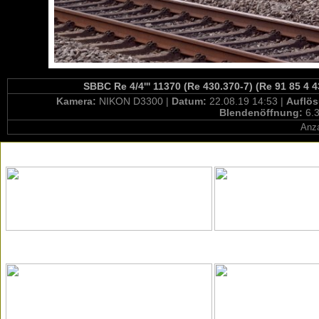
SBBC Re 4/4''' 11370 (Re 430.370-7) (Re 91 85 4
Kamera:
NIKON D3300 |
Datum:
22.08.19 14:53 |
Auflö
Blendenöffnung:
6.3
Anza