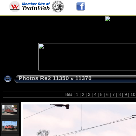
Photos Re2 11350
»
11370
Bild |
1
|
2
|
3
|
4
|
5
|
6
|
7
|
8
|
9
|
1