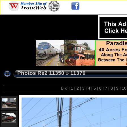
Photos Re2 11350
»
11370
Bild |
1
|
2
|
3
|
4
|
5
|
6
|
7
|
8
|
9
|
1