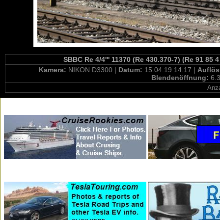
SBBC Re 4/4''' 11370 (Re 430.370-7) (Re 91 85 
Kamera:
NIKON D3300 |
Datum:
15.04.19 14:17 |
Auflö
Blendenöffnung:
6.3
Anza