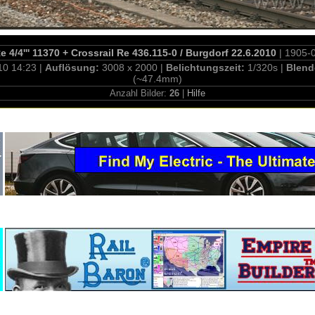
4/4''' 11370 + Crossrail Re 436.115-0 / Burgdorf 22.6.2010
| 1905-
10 14:23 |
Auflösung:
3008 x 2000 |
Belichtungszeit:
1/320s |
Blend
(~47.4mm)
Anzahl Bilder:
26
|
Hilfe