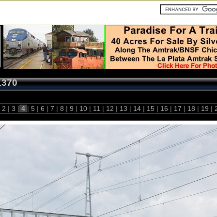
1370
2
|
3
|
4
|
5
|
6
|
7
|
8
|
9
|
10
|
11
|
12
|
13
|
14
|
15
|
16
|
17
|
18
|
19
|