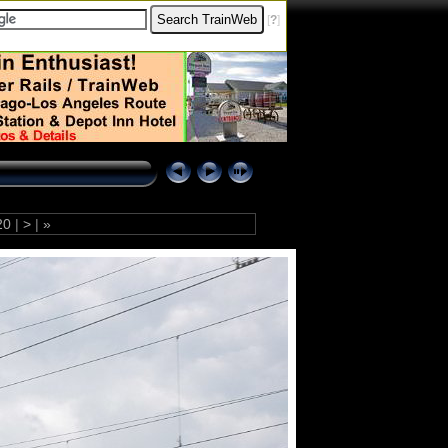
[
?
]
20
|
>
|
»