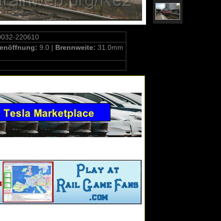
0032-220610
enöffnung:
9.0 |
Brennweite:
31.0mm