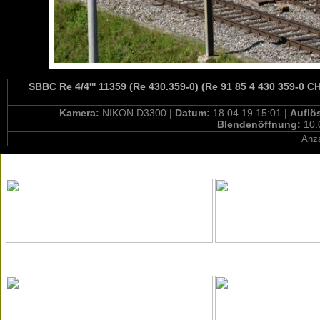
SBBC Re 4/4''' 11359 (Re 430.359-0) (Re 91 85 4 430 359-0 
Kamera:
NIKON D3300 |
Datum:
18.04.19 15:01 |
Auflö
Blendenöffnung:
10.
Anza