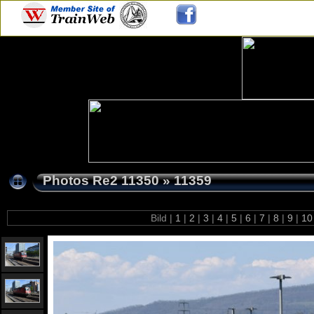
Photos Re2 11350
»
11359
Bild |
1
|
2
|
3
|
4
|
5
|
6
|
7
|
8
|
9
|
1