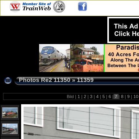
Photos Re2 11350
»
11359
Bild |
1
|
2
|
3
|
4
|
5
|
6
|
7
|
8
|
9
|
1