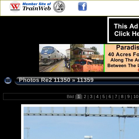
Photos Re2 11350
»
11359
Bild |
1
|
2
|
3
|
4
|
5
|
6
|
7
|
8
|
9
|
1