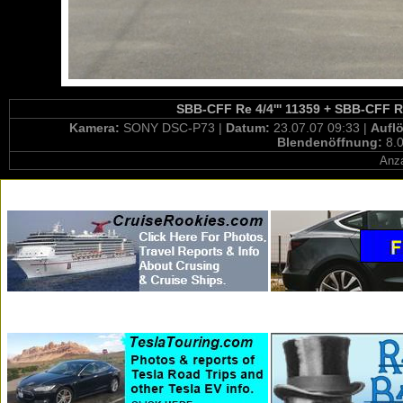
SBB-CFF Re 4/4''' 11359 + SBB-CFF Ref
Kamera:
SONY DSC-P73 |
Datum:
23.07.07 09:33 |
Aufl
Blendenöffnung:
8.
Anza