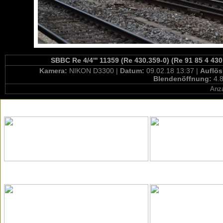
SBBC Re 4/4''' 11359 (Re 430.359-0) (Re 91 85 4 43
Kamera:
NIKON D3300 |
Datum:
09.02.18 13:37 |
Auflö
Blendenöffnung:
4.8
Anza