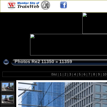
Photos Re2 11350
»
11359
Bild |
1
|
2
|
3
|
4
|
5
|
6
|
7
|
8
|
9
|
1