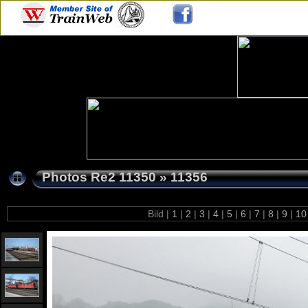
Photos Re2 11350
»
11356
Bild |
1
|
2
|
3
|
4
|
5
|
6
|
7
|
8
|
9
|
1