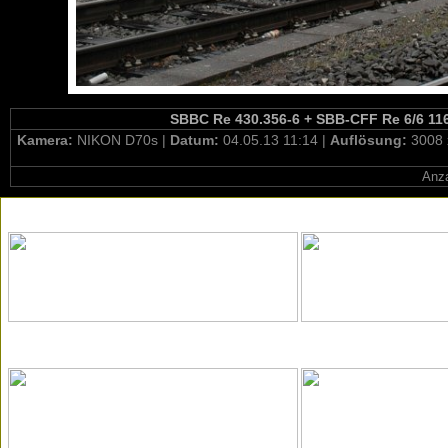
SBBC Re 430.356-6 + SBB-CFF Re 6/6 1165
Kamera:
NIKON D70s |
Datum:
04.05.13 11:14 |
Auflösung:
3008 
Anza