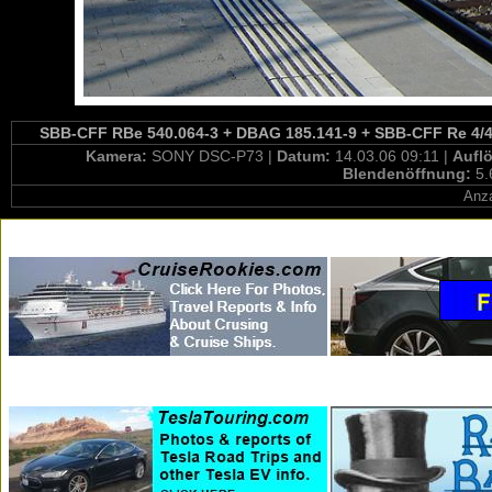
SBB-CFF RBe 540.064-3 + DBAG 185.141-9 + SBB-CFF Re 4/4'''
Kamera:
SONY DSC-P73 |
Datum:
14.03.06 09:11 |
Aufl
Blendenöffnung:
5.
Anza