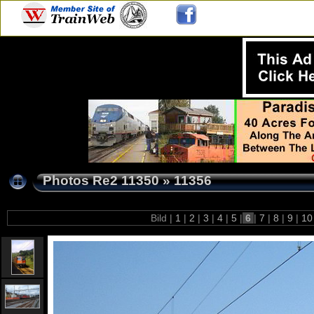
Photos Re2 11350
»
11356
Bild |
1
|
2
|
3
|
4
|
5
|
6
|
7
|
8
|
9
|
1