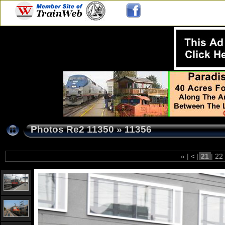
Photos Re2 11350
»
11356
«
|
<
|
21
|
22