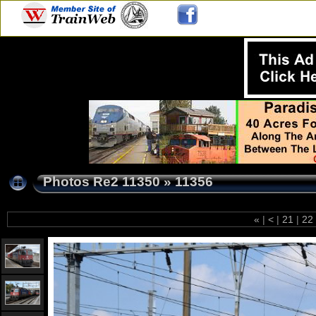
Photos Re2 11350
»
11356
«
|
<
|
21
|
22