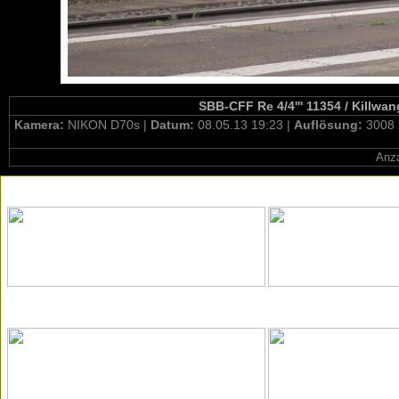
SBB-CFF Re 4/4''' 11354 / Killwa
Kamera:
NIKON D70s |
Datum:
08.05.13 19:23 |
Auflösung:
3008 
Anza