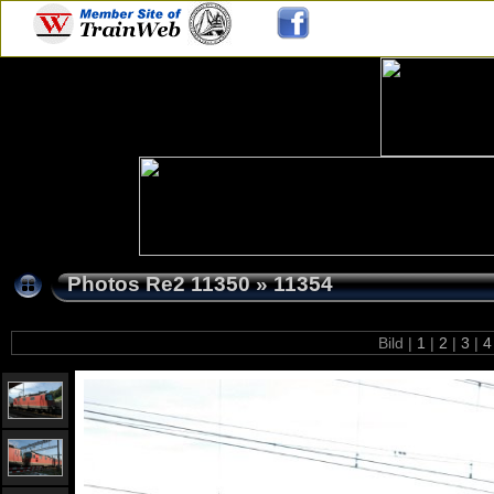
Photos Re2 11350
»
11354
Bild |
1
|
2
|
3
|