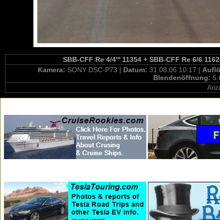
SBB-CFF Re 4/4''' 11354 + SBB-CFF Re 6/6 11620
Kamera:
SONY DSC-P73 |
Datum:
31.08.06 10:17 |
Aufl
Blendenöffnung:
5.
Anza