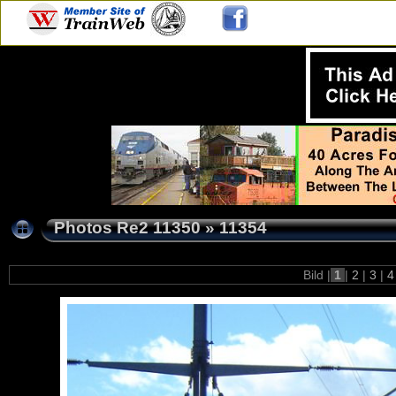
Photos Re2 11350
»
11354
Bild |
1
|
2
|
3
|