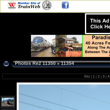
Photos Re2 11350
»
11354
Bild |
1
|
2
|
3
|