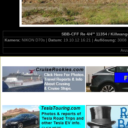
SBB-CFF Re 4/4''' 11354 / Killwan
Kamera:
NIKON D70s |
Datum:
19.10.12 16:21 |
Auflösung:
3008 
Anza