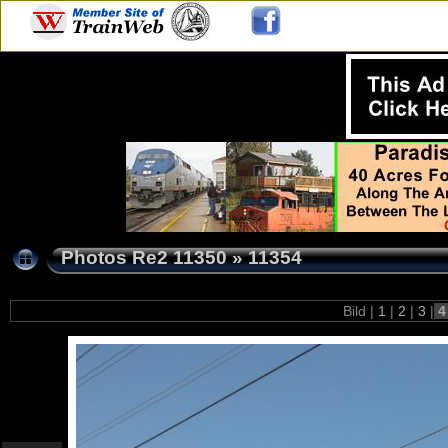
Photos Re2 11350
»
11354
Bild |
1
|
2
|
3
|