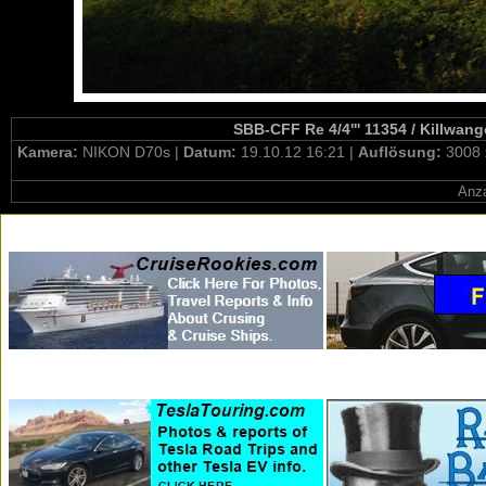
SBB-CFF Re 4/4''' 11354 / Killwan
Kamera:
NIKON D70s |
Datum:
19.10.12 16:21 |
Auflösung:
3008 
Anza