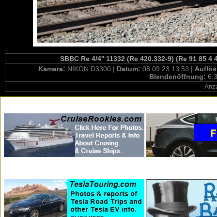
SBBC Re 4/4'' 11332 (Re 420.332-9) (Re 91 85 4
Kamera:
NIKON D3300 |
Datum:
08.09.23 13:53 |
Auflö
Blendenöffnung:
6.3
Anza