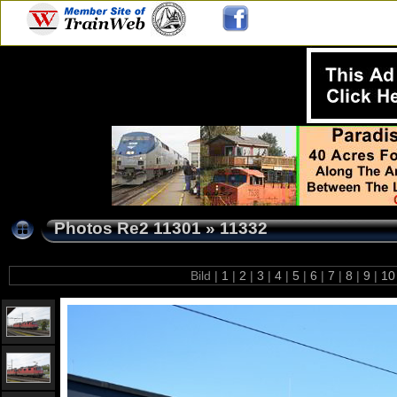
Photos Re2 11301
»
11332
Bild |
1
|
2
|
3
|
4
|
5
|
6
|
7
|
8
|
9
|
1