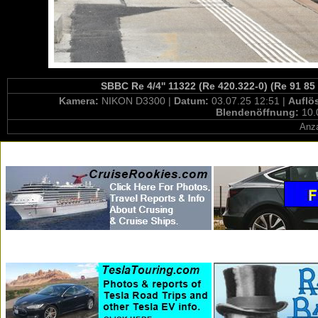
SBBC Re 4/4'' 11322 (Re 420.322-0) (Re 91 85
Kamera:
NIKON D3300 |
Datum:
03.07.25 12:51 |
Auflö
Blendenöffnung:
10.
Anza