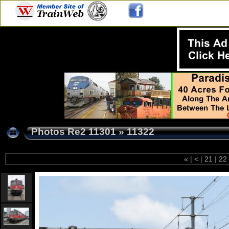
Photos Re2 11301
»
11322
«
|
<
|
21
|
22