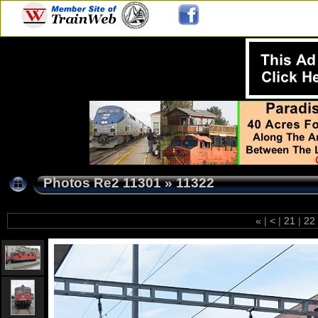
Photos Re2 11301
»
11322
«
|
<
|
21
|
22