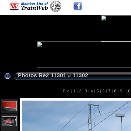
Photos Re2 11301
»
11302
Bild |
1
|
2
|
3
|
4
|
5
|
6
|
7
|
8
|
9
|
1