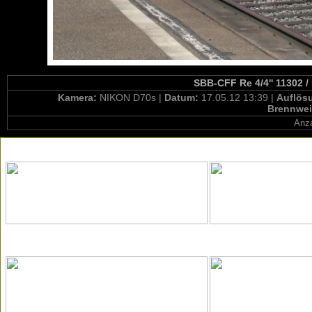
SBB-CFF Re 4/4'' 11302 /
Kamera:
NIKON D70s |
Datum:
17.05.12 13:39 |
Auflös
Brennwei
Anza