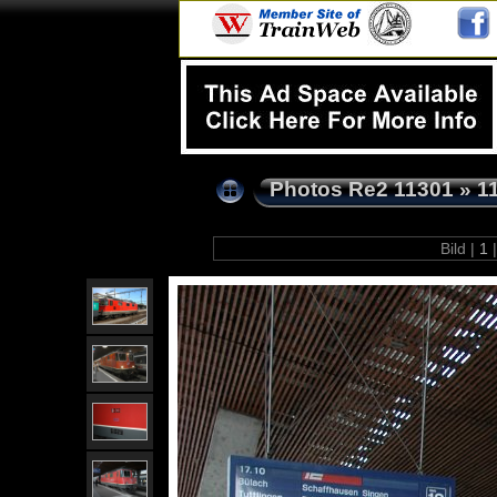
Photos Re2 11301
»
1
Bild |
1
|