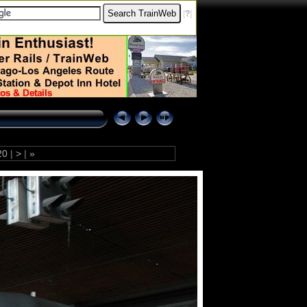
[
?
]
20
|
>
|
»