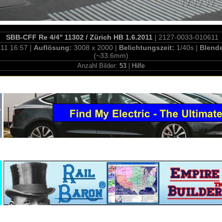
SBB-CFF Re 4/4'' 11302 / Zürich HB 1.6.2011
| 2127-0033-010611
.11 16:57 |
Auflösung:
3008 x 2000 |
Belichtungszeit:
1/40s |
Blend
(~33.6mm)
Anzahl Bilder:
53
|
Hilfe