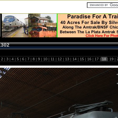
1302
2
|
3
|
4
|
5
|
6
|
7
|
8
|
9
|
10
|
11
|
12
|
13
|
14
|
15
|
16
|
17
|
18
|
19
|