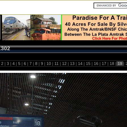
1302
2
|
3
|
4
|
5
|
6
|
7
|
8
|
9
|
10
|
11
|
12
|
13
|
14
|
15
|
16
|
17
|
18
|
19
|