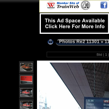
Photos Re2 11301
»
1
Bild |
1
|