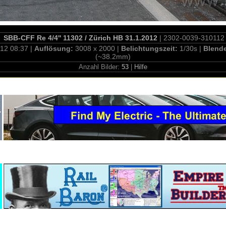
SBB-CFF Re 4/4'' 11302 / Zürich HB 31.1.2012
| 2302-0039-310112
.12 08:37 |
Auflösung:
3008 x 2000 |
Belichtungszeit:
1/30s |
Blend
(~38.2mm)
Anzahl Bilder:
53
|
Hilfe