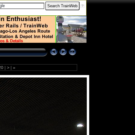
[
?
]
20
|
>
|
»