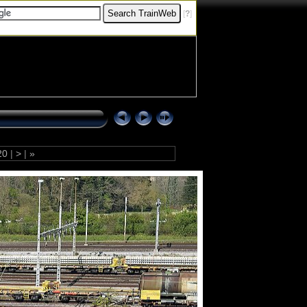
[
?
]
20
|
>
|
»