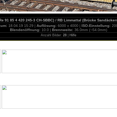
(Re 91 85 4 420 245-3 CH-SBBC) / RB Limmattal (Brücke Sandäckers
tum:
18.04.19 15:29 |
Auflösung:
6000 x 4000 |
ISO-Einstellung:
20
Blendenöffnung:
10.0 |
Brennweite:
36.0mm (~54.0mm)
Anzahl Bilder:
28
|
Hilfe