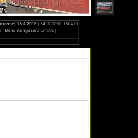
trasse) 18.4.2019
| 5426-0050-180419
0 |
Belichtungszeit:
1/400s |