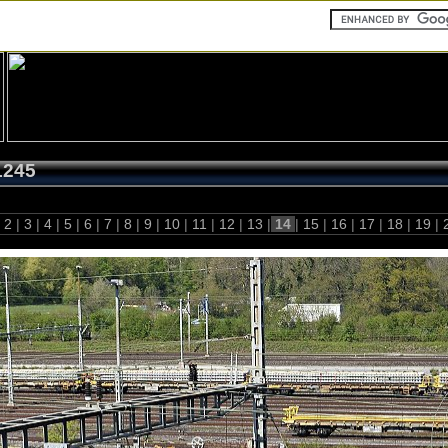
1245
2
|
3
|
4
|
5
|
6
|
7
|
8
|
9
|
10
|
11
|
12
|
13
|
14
|
15
|
16
|
17
|
18
|
19
|