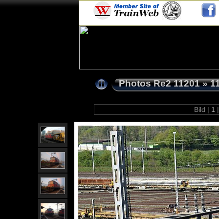
Photos Re2 11201
»
1
Bild |
1
|