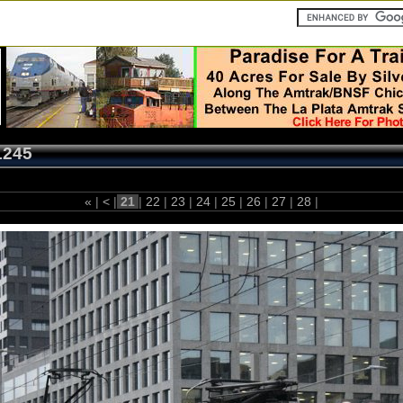
1245
«
|
<
|
21
|
22
|
23
|
24
|
25
|
26
|
27
|
28
|