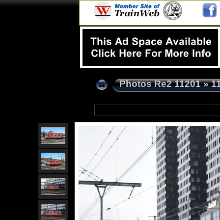
Photos Re2 11201
»
1