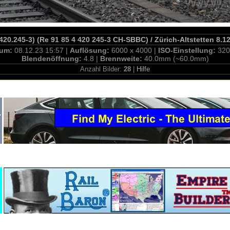
420.245-3) (Re 91 85 4 420 245-3 CH-SBBC) / Zürich-Altstetten 8.1
tum:
08.12.23 15:57 |
Auflösung:
6000 x 4000 |
ISO-Einstellung:
320
Blendenöffnung:
4.8 |
Brennweite:
40.0mm (~60.0mm)
Anzahl Bilder:
28
|
Hilfe