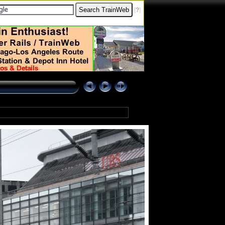
[
?
]