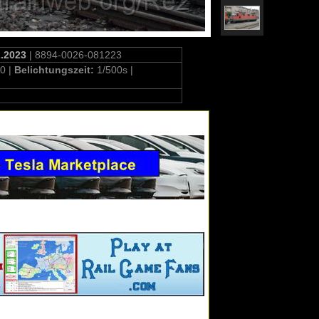
2.2023
| 8894-0026-081223
0 |
Belichtungszeit:
1/500s |