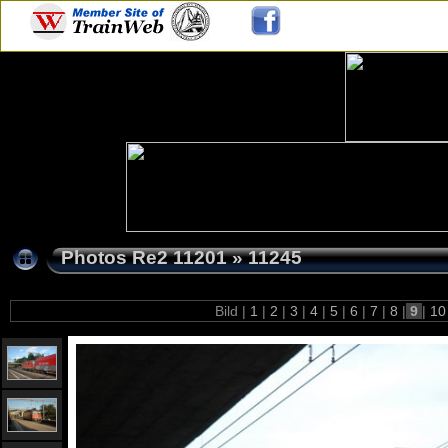
Photos Re2 11201
»
11245
Bild |
1
|
2
|
3
|
4
|
5
|
6
|
7
|
8
|
9
|
1