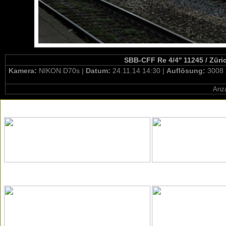
SBB-CFF Re 4/4'' 11245 / Züri
Kamera:
NIKON D70s |
Datum:
24.11.14 14:30 |
Auflösung:
3008 
Anza