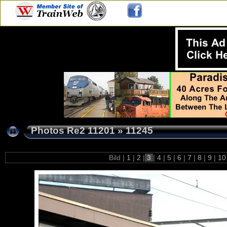
Photos Re2 11201
»
11245
Bild |
1
|
2
|
3
|
4
|
5
|
6
|
7
|
8
|
9
|
1