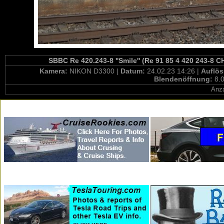
SBBC Re 420.243-8 ''Smile'' (Re 91 85 4 420 243-8 
Kamera:
NIKON D3300 |
Datum:
24.02.23 14:26 |
Auflö
Blendenöffnung:
8.0
Anza