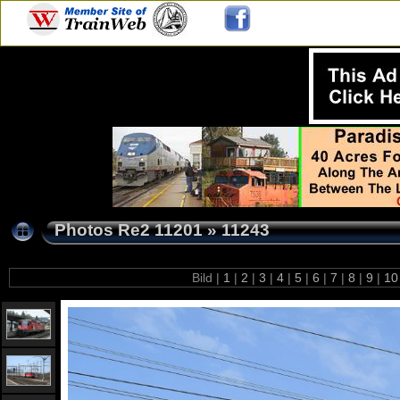
Photos Re2 11201
»
11243
Bild |
1
|
2
|
3
|
4
|
5
|
6
|
7
|
8
|
9
|
1