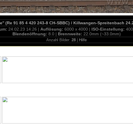
e'' (Re 91 85 4 420 243-8 CH-SBBC) / Killwangen-Spreitenbach 24.
tum:
24.02.23 14:26 |
Auflösung:
6000 x 4000 |
ISO-Einstellung:
400
Blendenöffnung:
8.0 |
Brennweite:
22.0mm (~33.0mm)
Anzahl Bilder:
28
|
Hilfe