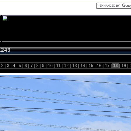
1243
2
|
3
|
4
|
5
|
6
|
7
|
8
|
9
|
10
|
11
|
12
|
13
|
14
|
15
|
16
|
17
|
18
|
19
|