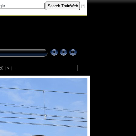
[
?
]
20
|
>
|
»