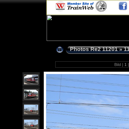
Photos Re2 11201
»
1
Bild |
1
|