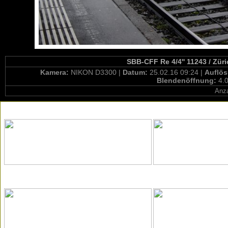
SBB-CFF Re 4/4'' 11243 / Züri
Kamera:
NIKON D3300 |
Datum:
25.02.16 09:24 |
Auflö
Blendenöffnung:
4.0
Anza