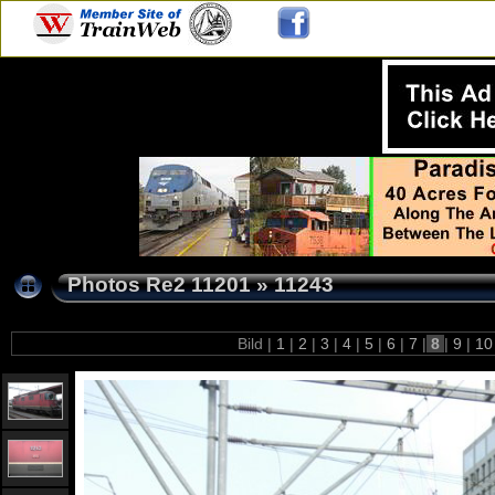
Photos Re2 11201
»
11243
Bild |
1
|
2
|
3
|
4
|
5
|
6
|
7
|
8
|
9
|
1