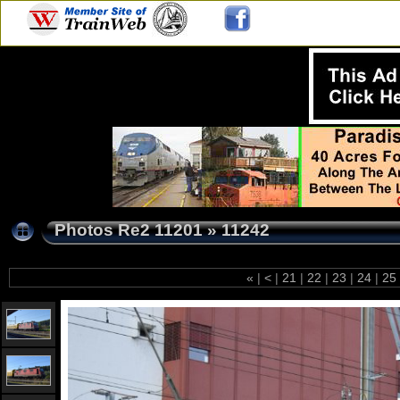
Photos Re2 11201
»
11242
«
|
<
|
21
|
22
|
23
|
24
|
25